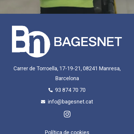
Carrer de Torroella, 17-19-21, 08241 Manresa,
Barcelona
93 874 70 70
info@bagesnet.cat
I
n
s
t
Política de cookies