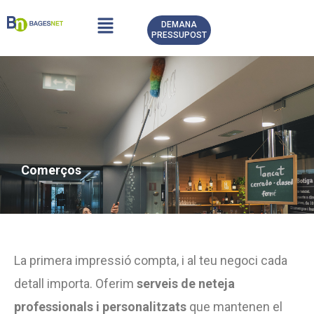
Vés
Menu
DEMANA
al
PRESSUPOST
contingut
Comerços
La primera impressió compta, i al teu negoci cada
detall importa. Oferim
serveis de neteja
professionals i personalitzats
que mantenen el