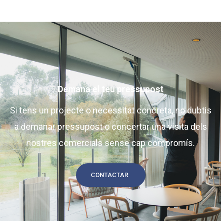
Demana el teu pressupost
Si tens un projecte o necessitat concreta, no dubtis
a demanar pressupost o concertar una visita dels
nostres comercials sense cap compromís.
CONTACTAR